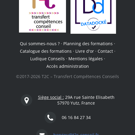
Qui sommes-nous ?
·
Planning des formations
·
Catalogue des formations
·
Livre d'or
·
Contact
·
Ludique Conseils
·
Mentions légales
·
Accès administration
©2017-2026 T2C – Transfert Compétences Conseils
Siège social :
29A rue Sainte Elisabeth
57970 Yutz, France
06 16 84 27 34
hervieu@t2c-conseil.fr